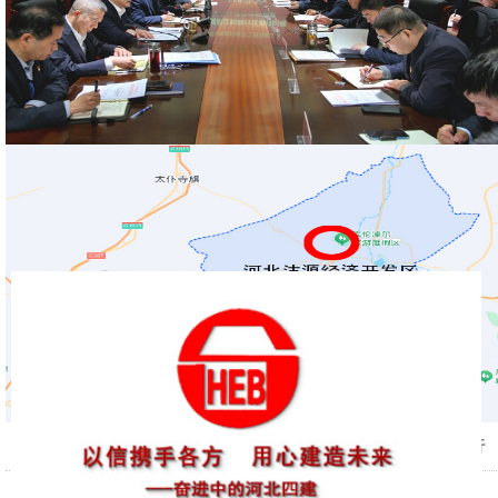
河北四建:公司党委理论学习中心组开展树立和践行
2026-06-04
华东分公司德兰明海项目部喜获业主锦旗与感谢信
正确政绩观专题学习
2026-05-27