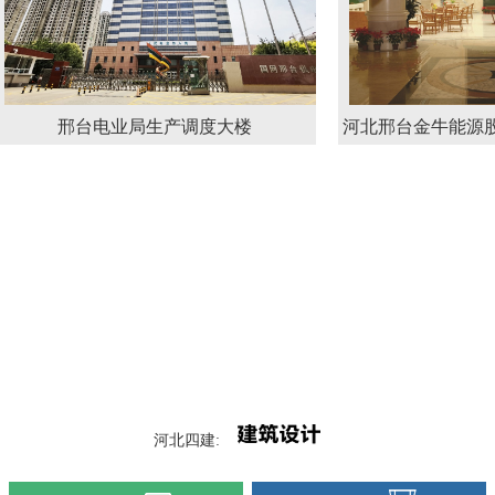
邢台电业局生产调度大楼
河北邢台金牛能源股份有限
议中心
河北四建: